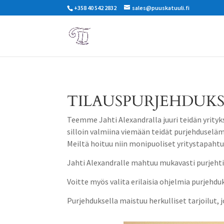
+358 40 542 2832
sales@puuskatuuli.fi
TILAUSPURJEHDUK
Teemme Jahti Alexandralla juuri teidän yrityk
silloin valmiina viemään teidät purjehduseläm
Meiltä hoituu niin monipuoliset yritystapaht
Jahti Alexandralle mahtuu mukavasti purjehti
Voitte myös valita erilaisia ohjelmia purjehdu
Purjehduksella maistuu herkulliset tarjoilut, 