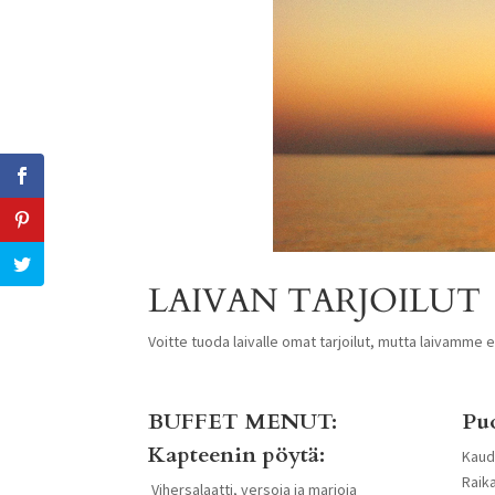
LAIVAN TARJOILUT
Voitte tuoda laivalle omat tarjoilut, mutta laivamme eh
BUFFET MENUT:
Puo
Kapteenin pöytä:
Kaud
Raika
Vihersalaatti, versoja ja marjoja