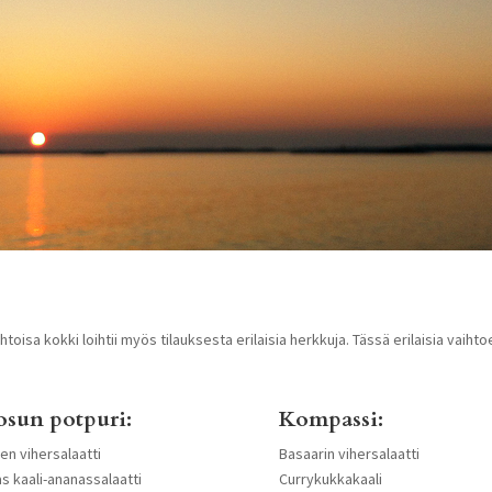
toisa kokki loihtii myös tilauksesta erilaisia herkkuja. Tässä erilaisia vaiht
sun potpuri:
Kompassi:
en vihersalaatti
Basaarin vihersalaatti
s kaali-ananassalaatti
Currykukkakaali