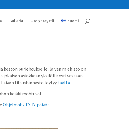
va
Galleria
Ota yhteyttä
Suomi
ja keston purjehdukselle, laivan miehistö on
jokaisen asiakkaan yksilöllisesti vastaan.
 Laivan tilaushinnasto löytyy
täältä.
johon kaikki mahtuvat.
a:
Ohjelmat / TYHY-päivät