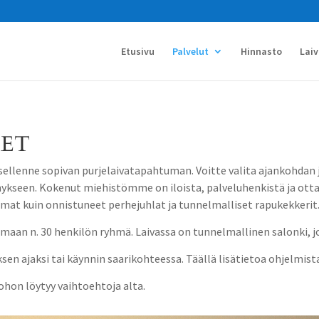
Etusivu
Palvelut
Hinnasto
Lai
SET
sellenne sopivan purjelaivatapahtuman. Voitte valita ajankohdan 
ykseen. Kokenut miehistömme on iloista, palveluhenkistä ja ottaa 
umat kuin onnistuneet perhejuhlat ja tunnelmalliset rapukekkerit.
maan n. 30 henkilön ryhmä. Laivassa on tunnelmallinen salonki, 
ksen ajaksi tai käynnin saarikohteessa. Täällä lisätietoa ohjelmist
johon löytyy vaihtoehtoja alta.