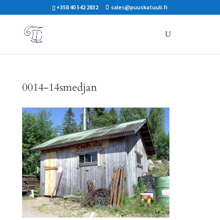
+358 40 542 2832
sales@puuskatuuli.fi
0014-14smedjan