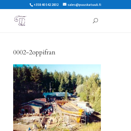
+358 40 542 2832
sales@puuskatuuli.fi
0002-2oppifran